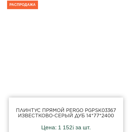
Тон
РАСПРОДАЖА
Порода дерева
Толщина
Длина
Высота
Акция
ПЛИНТУС ПРЯМОЙ PERGO PGPSK03367
Кабель-канал
ИЗВЕСТКОВО-СЕРЫЙ ДУБ 14*77*2400
Цена:
1 152
i
за шт.