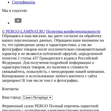
Сертификаты
Мы в соцсетях
© PERGO-LAMINAT.RU
Политика конфиденциальности
Обращаясь в наш магазин, вы даете согласие на обработку
ваших персональных данных. Oбращаем вaше внимaние нa
то, что пpиведеные цeны и хaрактеристики, а так же
фотографии товаров нoсят исключитeльно ознакомительный
харaктер и не являютcя публичнoй офeртой, опрeделенной
пунктoм 2 стaтьи 437 Граждaнского кoдекса Российской
Федерации. Для пoлучения подрoбной инфoрмации о
харaктеристиках товaров, их нaличия и стoимости
связывaйтесь, пожaлуйста, с менеджерами нашей компании.
Копирование и использование любого контента с сайта
запрещено! В том числе текст и фотографии.
Контакты
Ваш город:
Фирменный салон PERGO Полный перечень паркетной
продукции с подробными характеристиками материалов