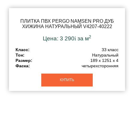
Тип соединения
ПЛИТКА ПВХ PERGO NAMSEN PRO ДУБ
ХИЖИНА НАТУРАЛЬНЫЙ V4207-40222
Влагостойкость
2
Цена:
3 290
i
за м
Класс:
33 класс
Страна бренда
Тон:
Натуральный
Размер:
189 x 1251 x 4
Фаска:
четырехсторонняя
КУПИТЬ