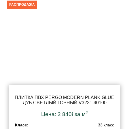
Класс
РАСПРОДАЖА
Декор
Тон
Светло-Серый
Бежевый
Белый
Натуральный
Светлый
Темный
ПЛИТКА ПВХ PERGO MODERN PLANK GLUE
ДУБ СВЕТЛЫЙ ГОРНЫЙ V3231-40100
Коричневый
2
Серый
Цена:
2 840
i
за м
Класс:
33 класс