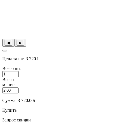
◀︎
▶︎
Цена за шт.
3 720
i
Всего шт:
Всего
м. пог:
Сумма:
3 720.00
i
Купить
Запрос скидки