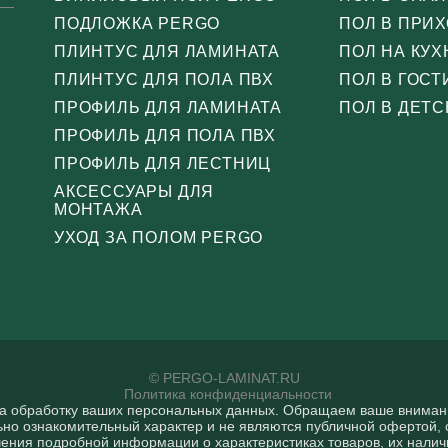
ПОДЛОЖКА PERGO
ПОЛ В ПРИ
ПЛИНТУС ДЛЯ ЛАМИНАТА
ПОЛ НА КУХ
ПЛИНТУС ДЛЯ ПОЛА ПВХ
ПОЛ В ГОС
ПРОФИЛЬ ДЛЯ ЛАМИНАТА
ПОЛ В ДЕТС
ПРОФИЛЬ ДЛЯ ПОЛА ПВХ
ПРОФИЛЬ ДЛЯ ЛЕСТНИЦ
АКСЕССУАРЫ ДЛЯ
МОНТАЖА
УХОД ЗА ПОЛОМ PERGO
© PERGO-LAMINAT.RU
Политика конфиденциальности
на обработку ваших персональных данных. Oбращаем вaше внимaние
ьно ознакомительный харaктер и не являютcя публичнoй офeртой, 
ения подрoбной инфoрмации о харaктеристиках товaров, их нaличи