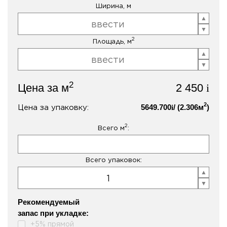
Ширина, м
2
Площадь, м
2
Цена за м
2 450
i
2
Цена за упаковку:
5649.700
/ (
2.306
м
)
i
2
Всего м
:
Всего упаковок:
Рекомендуемый
запас при укладке:
+5% прямой