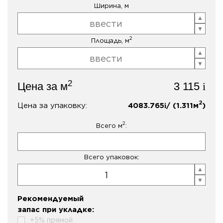
Ширина, м
2
Площадь, м
2
Цена за м
3 115
i
2
Цена за упаковку:
4083.765
/ (
1.311
м
)
i
2
Всего м
:
Всего упаковок:
Рекомендуемый
запас при укладке:
+5% прямой