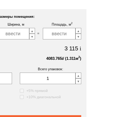
азмеры помещения:
2
Ширина, м
Площадь, м
3 115
i
2
4083.765
/ (
1.311
м
)
i
Всего упаковок:
+5% прямой
+10% диагональной