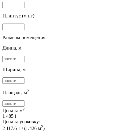
Плинтус (м пг):
Размеры помещения:
Длина, м
Ширина, м
2
Площадь, м
2
Цена за м
1 485
i
Цена за упаковку:
2
2 117.61
i
/ (
1.426
м
)