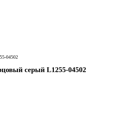
55-04502
орцовый серый L1255-04502