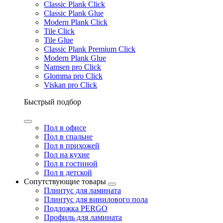
Classic Plank Click
Classic Plank Glue
Modern Plank Click
Tile Click
Tile Glue
Classic Plank Premium Click
Modern Plank Glue
Namsen pro Click
Glomma pro Click
Viskan pro Click
Быстрый подбор
Пол в офисе
Пол в спальне
Пол в прихожей
Пол на кухне
Пол в гостиной
Пол в детской
Сопутствующие товары
Плинтус для ламината
Плинтус для винилового пола
Подложка PERGO
Профиль для ламината