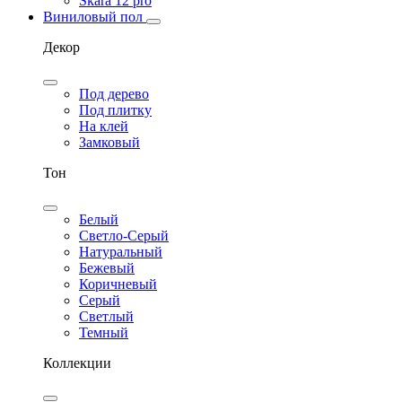
Skara 12 pro
Виниловый пол
Декор
Под дерево
Под плитку
На клей
Замковый
Тон
Белый
Светло-Серый
Натуральный
Бежевый
Коричневый
Серый
Светлый
Темный
Коллекции